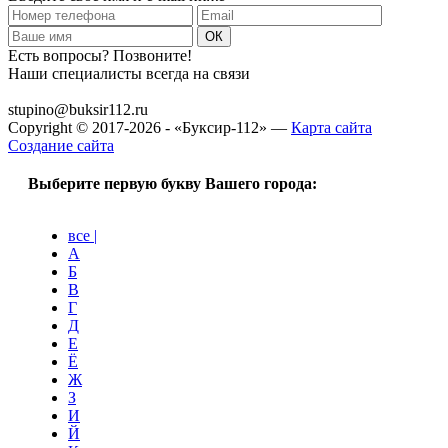
Есть вопросы? Позвоните!
Наши специалисты всегда на связи
+7 (915) 109-50-00
stupino@buksir112.ru
Copyright © 2017-2026 - «Буксир-112» —
Карта сайта
Создание сайта
Выберите первую букву Вашего города:
все |
А
Б
В
Г
Д
Е
Ё
Ж
З
И
Й