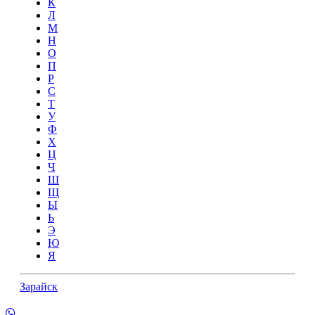
К
Л
М
Н
О
П
Р
С
Т
У
Ф
Х
Ц
Ч
Ш
Щ
Ы
Ь
Э
Ю
Я
Зарайск