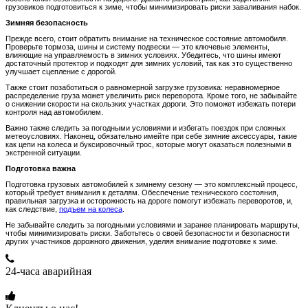
грузовиков подготовиться к зиме, чтобы минимизировать риски заваливания набок.
Зимняя безопасность
Прежде всего, стоит обратить внимание на техническое состояние автомобиля.
Проверьте тормоза, шины и систему подвески — это ключевые элементы,
влияющие на управляемость в зимних условиях. Убедитесь, что шины имеют
достаточный протектор и подходят для зимних условий, так как это существенно
улучшает сцепление с дорогой.
Также стоит позаботиться о равномерной загрузке грузовика: неравномерное
распределение груза может увеличить риск переворота. Кроме того, не забывайте
о снижении скорости на скользких участках дороги. Это поможет избежать потери
контроля над автомобилем.
Важно также следить за погодными условиями и избегать поездок при сложных
метеоусловиях. Наконец, обязательно имейте при себе зимние аксессуары, такие
как цепи на колеса и буксировочный трос, которые могут оказаться полезными в
экстренной ситуации.
Подготовка важна
Подготовка грузовых автомобилей к зимнему сезону — это комплексный процесс,
который требует внимания к деталям. Обеспечение технического состояния,
правильная загрузка и осторожность на дороге помогут избежать переворотов, и,
как следствие,
подъем на колеса
.
Не забывайте следить за погодными условиями и заранее планировать маршруты,
чтобы минимизировать риски. Заботьтесь о своей безопасности и безопасности
других участников дорожного движения, уделяя внимание подготовке к зиме.
24-часа аварийная
+7 (915) 109-50-00