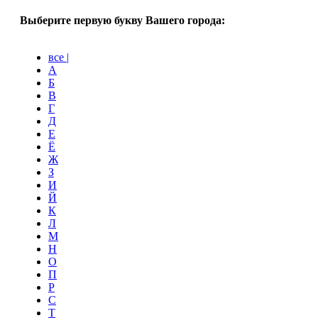
Выберите первую букву Вашего города:
все |
А
Б
В
Г
Д
Е
Ё
Ж
З
И
Й
К
Л
М
Н
О
П
Р
С
Т