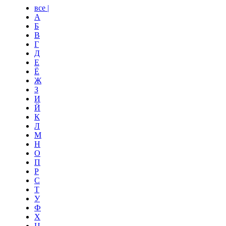
все |
А
Б
В
Г
Д
Е
Ё
Ж
З
И
Й
К
Л
М
Н
О
П
Р
С
Т
У
Ф
Х
Ц