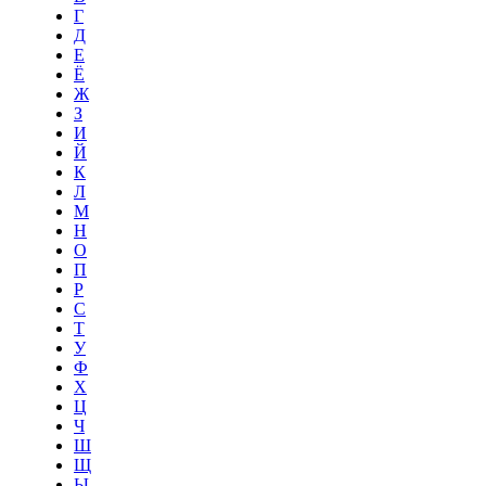
Г
Д
Е
Ё
Ж
З
И
Й
К
Л
М
Н
О
П
Р
С
Т
У
Ф
Х
Ц
Ч
Ш
Щ
Ы